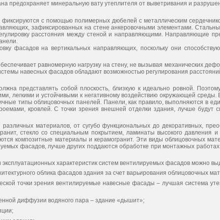
на предохраняет минеральную вату утеплителя от выветривания и разруше
 фиксируются с помощью полимерных дюбелей с металлическим сердечнико
равляющих, зафиксированных на стене анкеровочными элементами. Стальны
регулировку расстояния между стеной и направляющими. Направляющие п
анели.
вку фасадов на вертикальных направляющих, поскольку они способствую
еспечивает равномерную нагрузку на стену, не вызывая механических дефо
стемы навесных фасадов обладают возможностью регулирования расстояний
олжна представлять собой плоскость, близкую к идеально ровной. Поэто
ими, легкими и устойчивыми к негативному воздействию окружающей среды.
ичные типы облицовочных панелей. Панели, как правило, выполняются в ед
оемами, кровлей. С точки зрения внешней отделки здания, лучше будут с
 различных материалов, от сугубо функциональных до декоративных, пре
анит, стекло со специальным покрытием, ламинаты высокого давления и т
тся композитные материалы и керамогранит. Эти виды облицовочных мате
емых фасадов, лучше других поддаются обработке при монтажных работах,
 и эксплуатационных характеристик систем вентилируемых фасадов можно вы
итектурного облика фасадов здания за счет варьирования облицовочных мат
ической точки зрения вентилируемые навесные фасады – лучшая система ут
енной диффузии водяного пара – здание «дышит»;
яции;