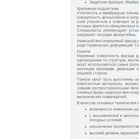
Защитная функция. Мембра
Крепежная подсистема
Утеплитель и мембранная пленка
совокупность кронштейнов и нап
слой утеплителя и отвечают за 
которых крепятся облицовочные п
Специалисты рекомендуют устано
нагружают несущие кронштейны.
Навесной вентилируемый фасад об
рода термических деформаций. Си
Панели
Наружная поверхность фасада д
однородными по структуре, жестк
могут использоваться самые разл
оконными проемами, дверными пр
лицевой стороне.
Панели могут быть выполнены из
композитные материалы, керамогр
самыми распространенными являю
сложных форм навесных вентилиру
механических повреждений.
В качестве основных технических
возможность изменения арх
с экономической и эколог
погодных условий;
обеспечение беспрепятств
высокий уровень звукоизол