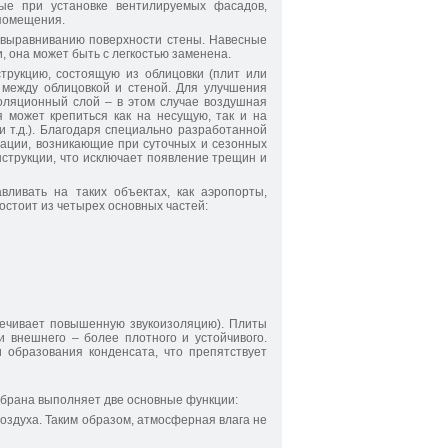
ые при установке вентилируемых фасадов,
 помещения.
 выравниванию поверхности стены. Навесные
, она может быть с легкостью заменена.
рукцию, состоящую из облицовки (плит или
у между облицовкой и стеной. Для улучшения
ляционный слой – в этом случае воздушная
 может крепиться как на несущую, так и на
 т.д.). Благодаря специально разработанной
мации, возникающие при суточных и сезонных
нструкции, что исключает появление трещин и
ливать на таких объектах, как аэропорты,
стоит из четырех основных частей:
спечивает повышенную звукоизоляцию). Плиты
и внешнего – более плотного и устойчивого.
 образования конденсата, что препятствует
брана выполняет две основные функции:
оздуха. Таким образом, атмосферная влага не