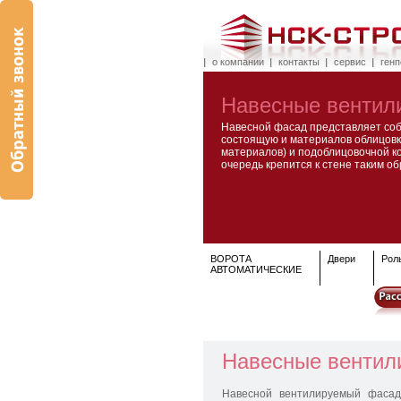
о компании
контакты
сервис
ген
Навесные венти
Навесной фасад представляет соб
состоящую и материалов облицовк
материалов) и подоблицовочной ко
очередь крепится к стене таким об
ВОРОТА
Двери
Рол
АВТОМАТИЧЕСКИЕ
Навесные венти
Навесной вентилируемый фасад