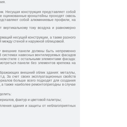
ния.
м. Несущая конструкция представляет собой
е оцинкованные кронштейны проходят сквозь
редставляют собой алюминиевые профили, на
т вертикальному току воздуха и равномерно
рмаций несущей конструкции, а также разного
 между стеной и наружной облицовкой.
му внешние панели должны быть непременно
 В системах навесных вентилируемых фасадов
ином стиле с остальными элементами фасада:
мотреться панели без элементов крепежа на
ображающих внешний облик здания: металлы,
.д. За счет своих эксплуатационных свойств
риалов больше всего подходят для создания
 а также наиболее ремонтопригодны в случае
делить:
ериалов, фактур и цветовой палитры;
епления здания и защиты от неблагоприятных