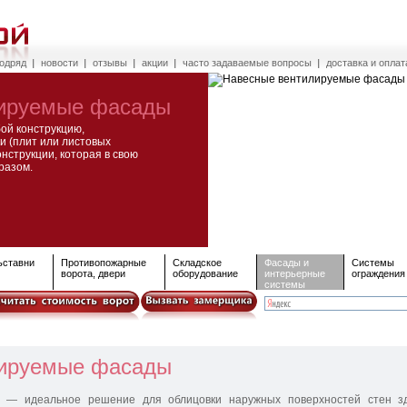
подряд
новости
отзывы
акции
часто задаваемые вопросы
доставка и оплат
лируемые фасады
ой конструкцию,
и (плит или листовых
нструкции, которая в свою
разом.
ьставни
Противопожарные
Складское
Фасады и
Системы
ворота, двери
оборудование
интерьерные
ограждения
системы
лируемые фасады
 — идеальное решение для облицовки наружных поверхностей стен зд