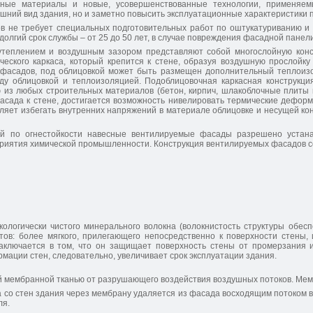
нные материалы и новые, усовершенствованные технологии, применяем
ешний вид здания, но и заметно повысить эксплуатационные характеристики
в не требует специальных подготовительных работ по оштукатуриванию и
лгий срок службы – от 25 до 50 лет, в случае повреждения фасадной панели
теплением и воздушным зазором представляют собой многослойную конст
ческого каркаса, который крепится к стене, образуя воздушную прослойк
 фасадов, под облицовкой может быть размещен дополнительный теплоизо
ду облицовкой и теплоизоляцией. Подоблицовочная каркасная конструкция
из любых строительных материалов (бетон, кирпич, шлакоблочные плиты и
асада к стене, достигается возможность нивелировать термические дефор
ляет избегать внутренних напряжений в материале облицовке и несущей ко
ей по огнестойкости навесные вентилируемые фасады разрешено устанав
иятия химической промышленности. Конструкция вентилируемых фасадов со
кологически чистого минерального волокна (волокнистость структуры обе
тов: более мягкого, прилегающего непосредственно к поверхности стены, 
ключается в том, что он защищает поверхность стены от промерзания и
ации стен, следовательно, увеличивает срок эксплуатации здания.
 мембранной тканью от разрушающего воздействия воздушных потоков. Мем
а со стен здания через мембрану удаляется из фасада восходящим потоком в
ля.