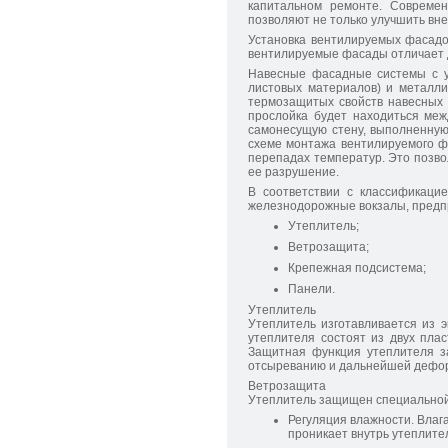
капитальном ремонте. Совреме
позволяют не только улучшить вн
Установка вентилируемых фасадо
вентилируемые фасады отличает до
Навесные фасадные системы с у
листовых материалов) и металли
термозащитых свойств навесных
прослойка будет находиться меж
самонесущую стену, выполненную 
схеме монтажа вентилируемого ф
перепадах температур. Это позво
ее разрушение.
В соответствии с классификаци
железнодорожные вокзалы, предпр
Утеплитель;
Ветрозащита;
Крепежная подсистема;
Панели.
Утеплитель
Утеплитель изготавливается из э
утеплителя состоят из двух плас
Защитная функция утеплителя за
отсыреванию и дальнейшей деформ
Ветрозащита
Утеплитель защищен специальной
Регуляция влажности. Влаг
проникает внутрь утеплите