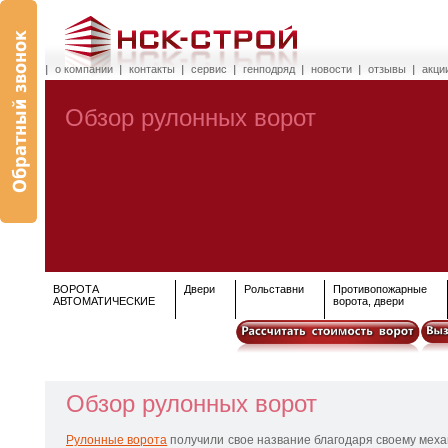
о компании
контакты
сервис
генподряд
новости
отзывы
акци
Обзор рулонных ворот
ВОРОТА
Двери
Рольставни
Противопожарные
АВТОМАТИЧЕСКИЕ
ворота, двери
Обзор рулонных ворот
Рулонные ворота
получили свое название благодаря своему меха